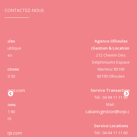
CONTACTEZ-NOUS
Agence Ollioules
(Gestion & Location)
Vi
212 Chemin Des
Delphiniums Espace
Mermoz 83190
83190 Ollioules
S
Service Transactions
Tél : 04 94 11 11 90
cab
Mail :
cabanisgestion@orpi.com
Service Locations
Tél : 04 94 11 11 90
cab