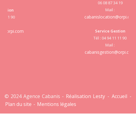
06 08 87 34 19
Mail :
cabanislocation@orpi.com
Service Gestion
cab
Tél : 04 94 11 11 90
Mail :
cabanisgestion@orpi.com
© 2024 Agence Cabanis -
Réalisation Lesty
-
Accueil
-
Plan du site
-
Mentions légales